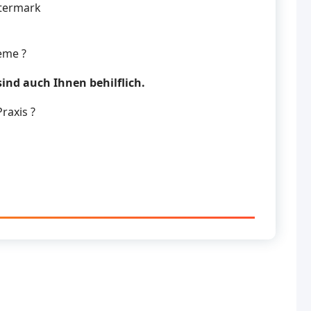
stermark
eme ?
ind auch Ihnen behilflich.
Praxis ?