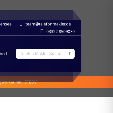
lkensee
team@telefonmakler.de
03322 8509070
Telefon
ion
Makler
Suchergebnisse:
gwortet mit "IT EDV"