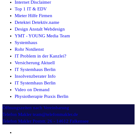
Internet Disclaimer
Top 1 IT & EDV
Mieter Hilfe Firmen
Detektei Detektiv.name
Design Anstalt Webdesign
YMT - YOUNG Media Team
Systemhaus
Rohr Notdienst
IT Problem in der Kanzlei?
Versicherung Aktuell
IT Systemhaus Berlin
Insolvenzberater Info
IT Systemhaus Berlin
Video on Demand
Physiotherapie Praxis Berlin
Öffnungszeiten
nach Vereinbarung
Telefon Makler
team@telefonmakler.de
Telefon Makler
Poststr. 26 - 14612 Falkensee