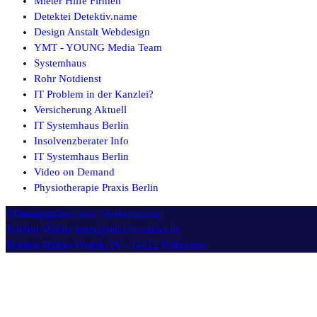
Mieter Hilfe Firmen
Detektei Detektiv.name
Design Anstalt Webdesign
YMT - YOUNG Media Team
Systemhaus
Rohr Notdienst
IT Problem in der Kanzlei?
Versicherung Aktuell
IT Systemhaus Berlin
Insolvenzberater Info
IT Systemhaus Berlin
Video on Demand
Physiotherapie Praxis Berlin
Öffnungszeiten
nach Vereinbarung
Telefon Makler
team@telefonmakler.de
Telefon Makler
Poststr. 26 - 14612 Falkensee