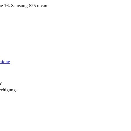
ne 16. Samsung S25 u.v.m.
afone
?
erfügung.