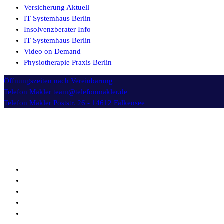
Versicherung Aktuell
IT Systemhaus Berlin
Insolvenzberater Info
IT Systemhaus Berlin
Video on Demand
Physiotherapie Praxis Berlin
Öffnungszeiten
nach Vereinbarung
Telefon Makler
team@telefonmakler.de
Telefon Makler
Poststr. 26 - 14612 Falkensee