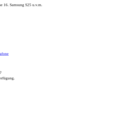
ne 16. Samsung S25 u.v.m.
afone
?
erfügung.