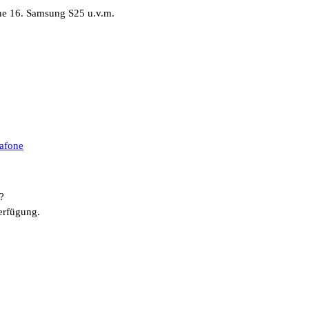
ne 16. Samsung S25 u.v.m.
afone
?
erfügung.