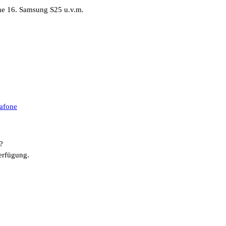
ne 16. Samsung S25 u.v.m.
afone
?
erfügung.