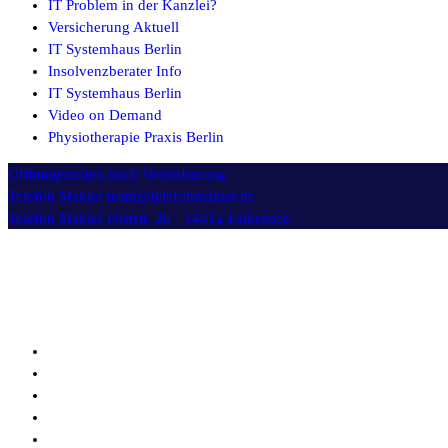
IT Problem in der Kanzlei?
Versicherung Aktuell
IT Systemhaus Berlin
Insolvenzberater Info
IT Systemhaus Berlin
Video on Demand
Physiotherapie Praxis Berlin
Öffnungszeiten
nach Vereinbarung
Telefon Makler
team@telefonmakler.de
Telefon Makler
Poststr. 26 - 14612 Falkensee