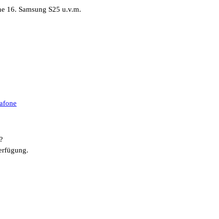
ne 16. Samsung S25 u.v.m.
afone
?
erfügung.