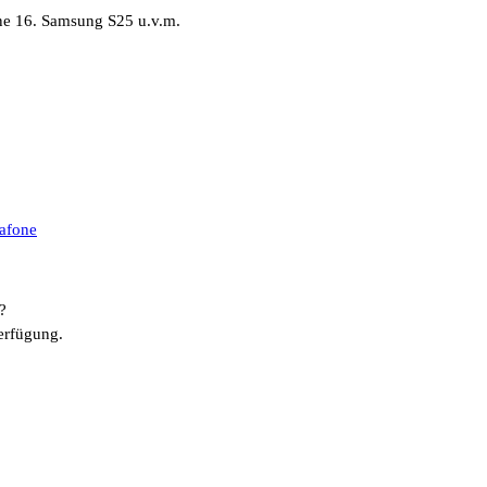
ne 16. Samsung S25 u.v.m.
afone
?
erfügung.