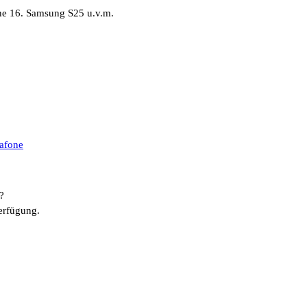
ne 16. Samsung S25 u.v.m.
afone
?
erfügung.