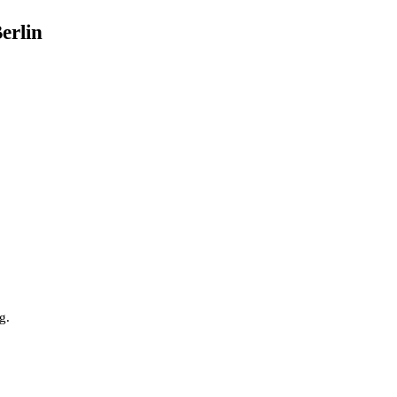
erlin
g.