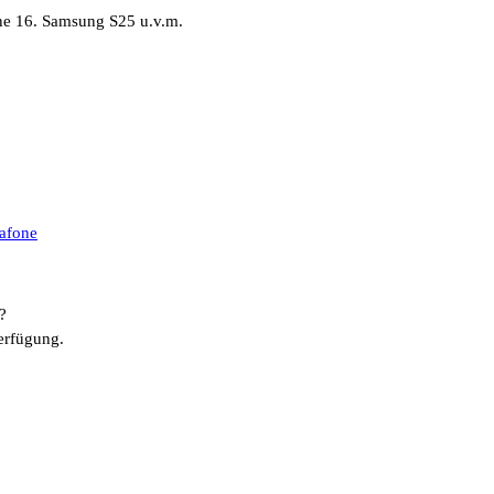
ne 16. Samsung S25 u.v.m.
afone
?
erfügung.