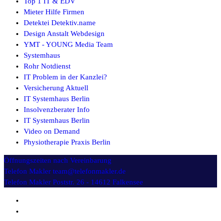
Top 1 IT & EDV
Mieter Hilfe Firmen
Detektei Detektiv.name
Design Anstalt Webdesign
YMT - YOUNG Media Team
Systemhaus
Rohr Notdienst
IT Problem in der Kanzlei?
Versicherung Aktuell
IT Systemhaus Berlin
Insolvenzberater Info
IT Systemhaus Berlin
Video on Demand
Physiotherapie Praxis Berlin
Öffnungszeiten
nach Vereinbarung
Telefon Makler
team@telefonmakler.de
Telefon Makler
Poststr. 26 - 14612 Falkensee