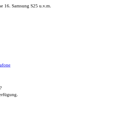
ne 16. Samsung S25 u.v.m.
afone
?
erfügung.